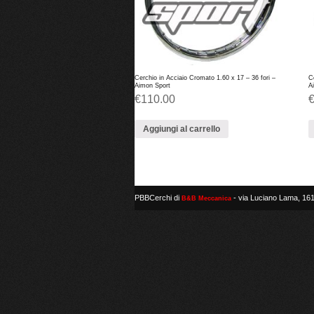
Cerchio in Acciaio Cromato 1.60 x 17 – 36 fori –
C
Aimon Sport
A
€
110.00
Aggiungi al carrello
PBBCerchi di
- via Luciano Lama, 161
B&B Meccanica