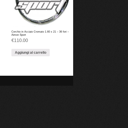
Cerchio in Acciaio Cromato 1.60 x 21 – 36 fori –
Aimon Sport
€
110.00
Aggiungi al carrello