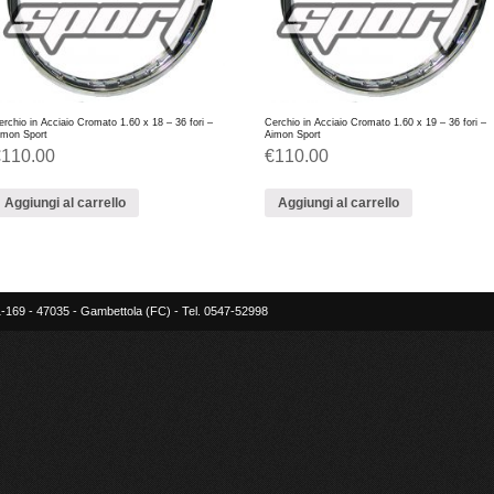
erchio in Acciaio Cromato 1.60 x 18 – 36 fori –
Cerchio in Acciaio Cromato 1.60 x 19 – 36 fori –
imon Sport
Aimon Sport
€
110.00
€
110.00
Aggiungi al carrello
Aggiungi al carrello
-169 - 47035 - Gambettola (FC) - Tel. 0547-52998