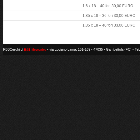
1.6 x 18 – 40 fori 30,00 EURO
1.85 x 18 – 36 fori 33,00 EURO
1.85 x 18 – 40 fori 33,00 EURO
PBBCerchi di
- via Luciano Lama, 161-169 - 47035 - Gambettola (FC) - Tel
B&B Meccanica