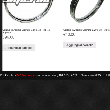
Cerchio in Acciaio Cromato 1.85 x 18 – 36 fori –
Cerchio in Acciaio Cromato 1.20 x 18 – 36 for
Superior
€
40.00
€
96.00
Aggiungi al carrello
Aggiungi al carrello
PBBCerchi di
- via Luciano Lama, 161-169 - 47035 - Gambettola (FC) - Tel.
B&B Meccanica