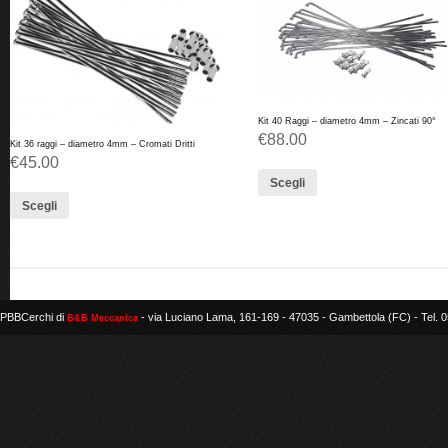
Kit 40 Raggi – diametro 4mm – Zincati 90°
€
88.00
Kit 36 raggi – diametro 4mm – Cromati Dritti
€
45.00
Scegli
Scegli
PBBCerchi di
- via Luciano Lama, 161-169 - 47035 - Gambettola (FC) - Tel.
B&B Meccanica