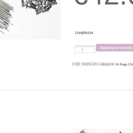
Lunghezza
Kit
Aggiungi al carrello
40
raggi
-
COD:
Kit35C40
Categorie:
Kit Raggi 3,
diametro
3,5mm
-
Cromati
90°
quantità