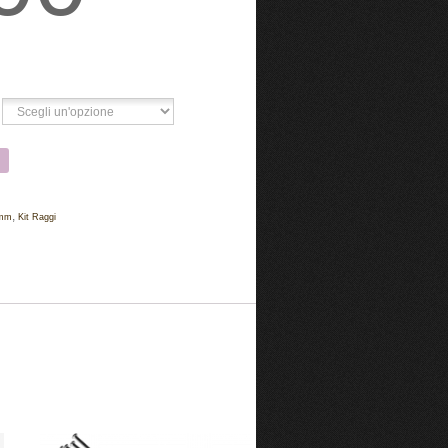
,
5mm
Kit Raggi