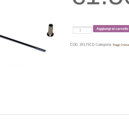
Raggio
Aggiungi al carrello
Cromato
Dritto
3,5
COD:
35175CD
Categoria:
Raggi Cromati
x
175mm
quantità